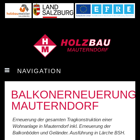
NAVIGATION
BALKONERNEUERUNG
MAUTERNDORF
Erneuerung der gesamten Tragkonstruktion einer
Wohnanlage in Mauterndorf inkl. Erneuerung der
Balkonböden und Geländer. Ausführung in Lärche BSH.